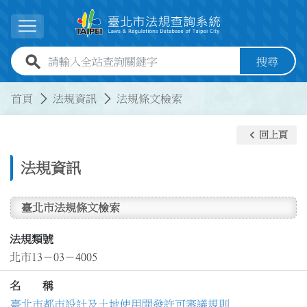
跳到主要內容
展開選單
全站查詢關鍵字欄位
搜尋
:::
:::
首頁
法規資訊
法規條文檢索
keyboard_arrow_left
回上頁
法規資訊
臺北市法規條文檢索
法規類號
北市13－03－4005
名 稱
臺北市都市設計及土地使用開發許可審議規則