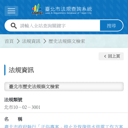
跳到主要內容
展開選單
全站查詢關鍵字欄位
搜尋
:::
:::
首頁
法規資訊
歷史法規條文檢索
keyboard_arrow_left
回上頁
法規資訊
臺北市歷史法規條文檢索
法規類號
北市10－02－3001
名 稱
臺北市政府執行「正俗專案」停止及恢復供水供電工作方案