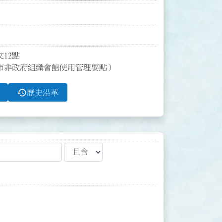
2點

市非政府組織會館使用管理要點）
history
歷史沿革