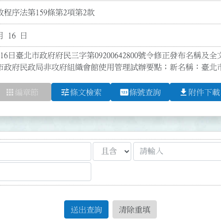
程序法第159條第2項第2款
月 16 日
16日臺北市政府府民三字第09200642800號令修正發布名稱及全文1
市政府民政局非攻府組織會館使用管理試辦要點；新名稱：臺北
apps
tune
pin
file_download
編章節
條文檢索
條號查詢
附件下載
送出查詢
清除重填