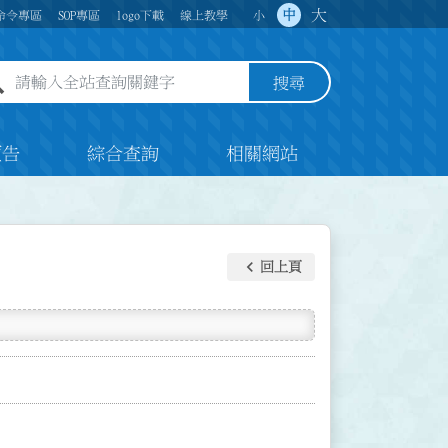
大
中
命令專區
SOP專區
logo下載
線上教學
小
全站查詢關鍵字欄位
搜尋
預告
綜合查詢
相關網站
keyboard_arrow_left
回上頁