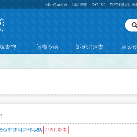
回法務局首頁
網站導覽
ENGLISH
都市計畫書法規
規查詢
解釋令函
訴願決定書
草案
5
織會館使用管理要點
非現行版本