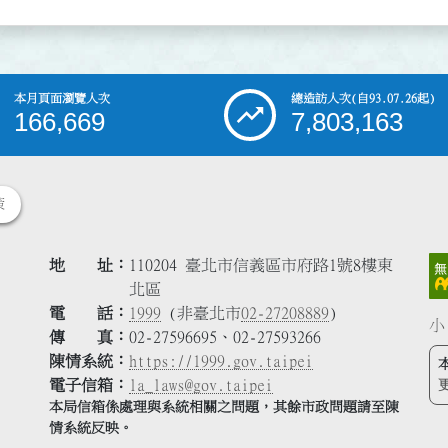
本月頁面瀏覽人次
總造訪人次
(自93.07.26起)
166,669
7,803,163
策
地 址
110204 臺北市信義區市府路1號8樓東
北區
電 話
1999
(非臺北市
02-27208889
)
小
傳 真
02-27596695、02-27593266
陳情系統
https://1999.gov.taipei
電子信箱
la_laws@gov.taipei
本局信箱係處理與系統相關之問題，其餘市政問題請至陳
情系統反映。