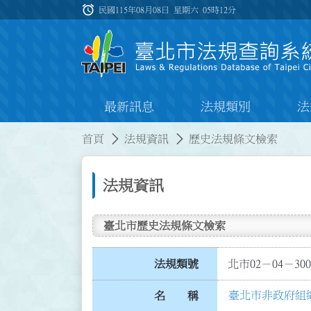
跳到主要內容
alarm
:::
民國115年08月08日 星期六
05時12分
最新訊息
法規類別
法
:::
:::
首頁
法規資訊
歷史法規條文檢索
法規資訊
臺北市歷史法規條文檢索
法規類號
北市02－04－300
臺北市非政府組
名 稱