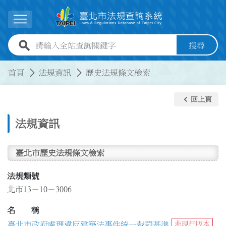
跳到主要內容
展開選單
全站查詢關鍵字欄位
搜尋
:::
:::
首頁
法規資訊
歷史法規條文檢索
keyboard_arrow_left
回上頁
法規資訊
臺北市歷史法規條文檢索
法規類號
北市13－10－3006
名 稱
臺北市政府處理違反建築法事件統一裁罰基準
非現行版本