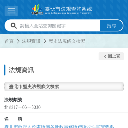
跳到主要內容
展開選單
全站查詢關鍵字欄位
搜尋
:::
:::
首頁
法規資訊
歷史法規條文檢索
keyboard_arrow_left
回上頁
法規資訊
臺北市歷史法規條文檢索
法規類號
北市17－03－3030
名 稱
臺北市政府地政處所屬各地政事務所跨所收件實施要點