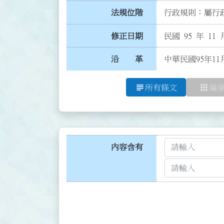
法規位階
行政規則：屬行政
修正日期
民國 95 年 11 
沿 革
中華民國95年11
subject
apps
所有條文
編
內容含有