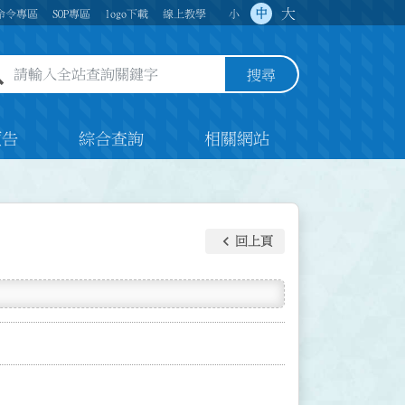
大
中
命令專區
SOP專區
logo下載
線上教學
小
全站查詢關鍵字欄位
搜尋
預告
綜合查詢
相關網站
keyboard_arrow_left
回上頁