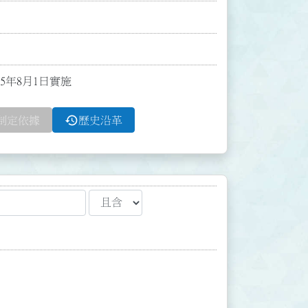
95年8月1日實施
history
制定依據
歷史沿革