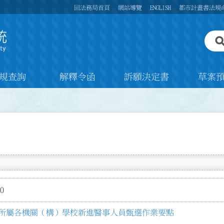
回法務局首頁
網站導覽
ENGLISH
都市計畫書法規
規查詢
解釋令函
訴願決定書
草案
0
所屬各機關（構）學校新進醫事人員甄選作業要點