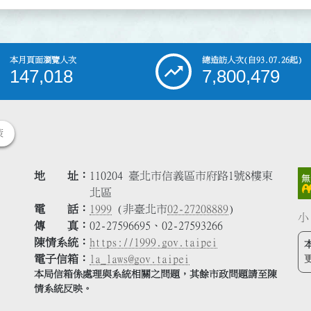
本月頁面瀏覽人次
總造訪人次
(自93.07.26起)
147,018
7,800,479
策
地 址
110204 臺北市信義區市府路1號8樓東
北區
電 話
1999
(非臺北市
02-27208889
)
小
傳 真
02-27596695、02-27593266
陳情系統
https://1999.gov.taipei
電子信箱
la_laws@gov.taipei
本局信箱係處理與系統相關之問題，其餘市政問題請至陳
情系統反映。