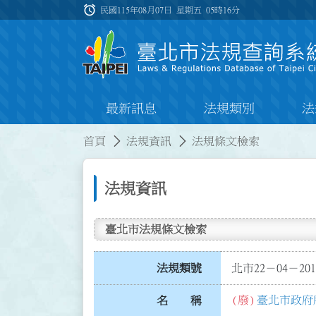
跳到主要內容
alarm
:::
民國115年08月07日 星期五
05時16分
最新訊息
法規類別
法
:::
:::
首頁
法規資訊
法規條文檢索
法規資訊
臺北市法規條文檢索
法規類號
北市22－04－201
(廢)
臺北市政府
名 稱