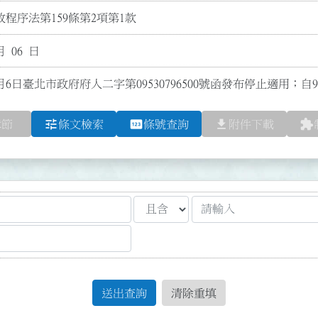
程序法第159條第2項第1款
月 06 日
月6日臺北市政府府人二字第09530796500號函發布停止適用；自
tune
pin
file_download
extension
章節
條文檢索
條號查詢
附件下載
送出查詢
清除重填