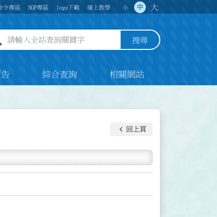
大
中
命令專區
SOP專區
logo下載
線上教學
小
全站查詢關鍵字欄位
搜尋
預告
綜合查詢
相關網站
keyboard_arrow_left
回上頁