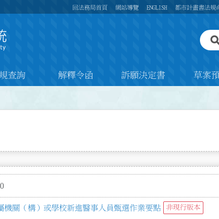
回法務局首頁
網站導覽
ENGLISH
都市計畫書法規
規查詢
解釋令函
訴願決定書
草案
0
屬機關（構）或學校新進醫事人員甄選作業要點
非現行版本