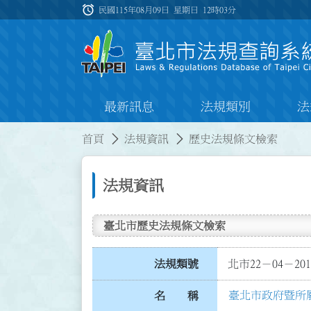
跳到主要內容
alarm
:::
民國115年08月09日 星期日
12時03分
最新訊息
法規類別
法
:::
:::
首頁
法規資訊
歷史法規條文檢索
法規資訊
臺北市歷史法規條文檢索
法規類號
北市22－04－201
臺北市政府暨所
名 稱