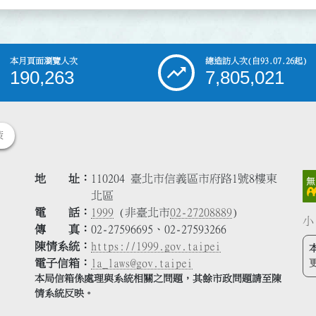
本月頁面瀏覽人次
總造訪人次
(自93.07.26起)
190,263
7,805,021
策
地 址
110204 臺北市信義區市府路1號8樓東
北區
電 話
1999
(非臺北市
02-27208889
)
小
傳 真
02-27596695、02-27593266
陳情系統
https://1999.gov.taipei
電子信箱
la_laws@gov.taipei
本局信箱係處理與系統相關之問題，其餘市政問題請至陳
情系統反映。