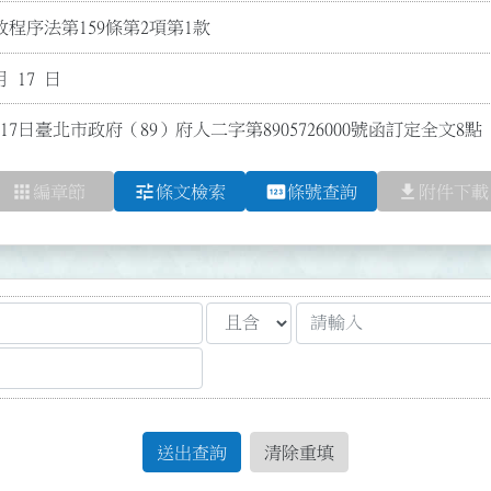
程序法第159條第2項第1款
月 17 日
17日臺北市政府（89）府人二字第8905726000號函訂定全文8點
apps
tune
pin
file_download
編章節
條文檢索
條號查詢
附件下載
送出查詢
清除重填