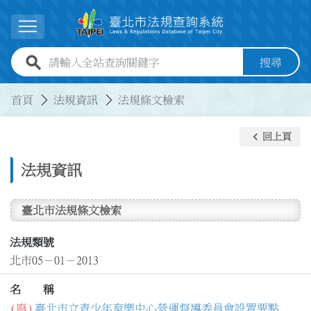
跳到主要內容
展開選單
全站查詢關鍵字欄位
搜尋
:::
:::
首頁
法規資訊
法規條文檢索
keyboard_arrow_left
回上頁
法規資訊
臺北市法規條文檢索
法規類號
北市05－01－2013
名 稱
(廢)
臺北市立青少年育樂中心營運督導委員會設置要點