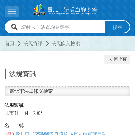
跳到主要內容
展開選單
全站查詢關鍵字欄位
搜尋
:::
:::
首頁
法規資訊
法規條文檢索
keyboard_arrow_left
回上頁
法規資訊
臺北市法規條文檢索
法規類號
北市31－04－2005
名 稱
(廢)
臺北市立交響樂團特聘及協演人員實施要點