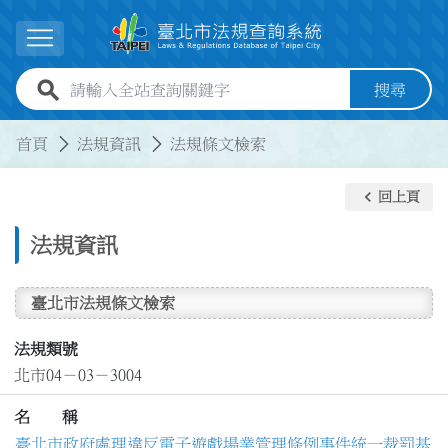
跳到主要內容
展開選單
全站查詢關鍵字欄位
搜尋
:::
:::
首頁
法規資訊
法規條文檢索
keyboard_arrow_left
回上頁
法規資訊
臺北市法規條文檢索
法規類號
北市04－03－3004
名 稱
臺北市政府處理違反電子遊戲場業管理條例事件統一裁罰基