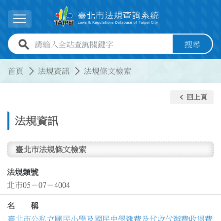
跳到主要內容
展開選單
全站查詢關鍵字欄位
搜尋
:::
:::
首頁
法規資訊
法規條文檢索
keyboard_arrow_left
回上頁
法規資訊
臺北市法規條文檢索
法規類號
北市05－07－4004
名 稱
臺北市公私立國民小學及國民中學雜費及代收代辦費收退費