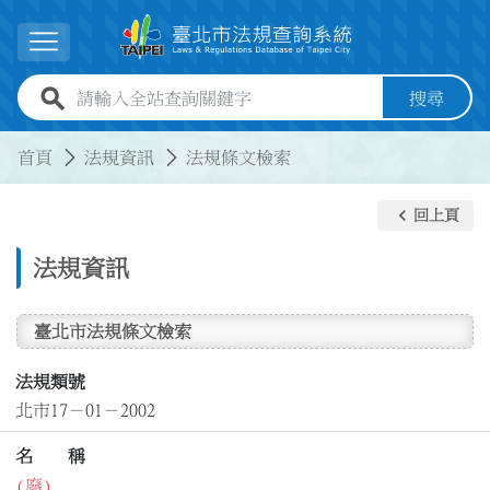
跳到主要內容
展開選單
全站查詢關鍵字欄位
搜尋
:::
:::
首頁
法規資訊
法規條文檢索
keyboard_arrow_left
回上頁
法規資訊
臺北市法規條文檢索
法規類號
北市17－01－2002
名 稱
(廢)