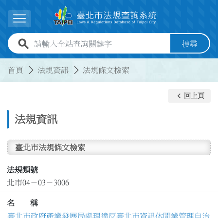
跳到主要內容
展開選單
全站查詢關鍵字欄位
搜尋
:::
:::
首頁
法規資訊
法規條文檢索
keyboard_arrow_left
回上頁
法規資訊
臺北市法規條文檢索
法規類號
北市04－03－3006
名 稱
臺北市政府產業發展局處理違反臺北市資訊休閒業管理自治