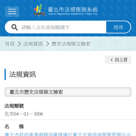
跳到主要內容
展開選單
全站查詢關鍵字欄位
搜尋
:::
:::
首頁
法規資訊
歷史法規條文檢索
keyboard_arrow_left
回上頁
法規資訊
臺北市歷史法規條文檢索
法規類號
北市04－03－3006
名 稱
臺北市政府產業發展局處理違反臺北市資訊休閒業管理自治