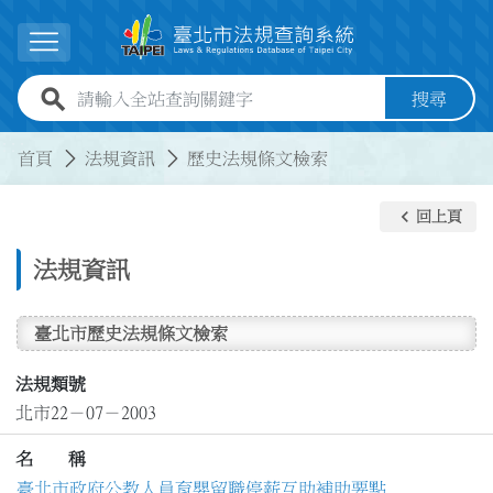
跳到主要內容
展開選單
全站查詢關鍵字欄位
搜尋
:::
:::
首頁
法規資訊
歷史法規條文檢索
keyboard_arrow_left
回上頁
法規資訊
臺北市歷史法規條文檢索
法規類號
北市22－07－2003
名 稱
臺北市政府公教人員育嬰留職停薪互助補助要點