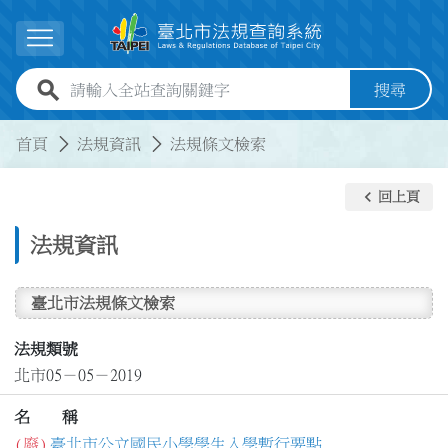
跳到主要內容
展開選單
全站查詢關鍵字欄位
搜尋
:::
:::
首頁
法規資訊
法規條文檢索
keyboard_arrow_left
回上頁
法規資訊
臺北市法規條文檢索
法規類號
北市05－05－2019
名 稱
(廢)
臺北市公立國民小學學生入學暫行要點