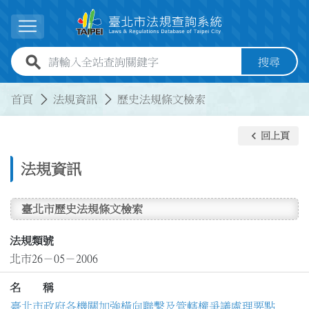
跳到主要內容
展開選單
全站查詢關鍵字欄位
搜尋
:::
:::
首頁
法規資訊
歷史法規條文檢索
keyboard_arrow_left
回上頁
法規資訊
臺北市歷史法規條文檢索
法規類號
北市26－05－2006
名 稱
臺北市政府各機關加強橫向聯繫及管轄權爭議處理要點