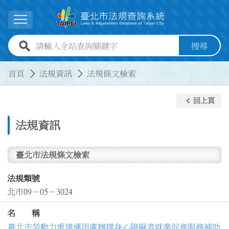
跳到主要內容
展開選單
全站查詢關鍵字欄位
搜尋
:::
:::
首頁
法規資訊
法規條文檢索
keyboard_arrow_left
回上頁
法規資訊
臺北市法規條文檢索
法規類號
北市09－05－3024
名 稱
臺北市勞動力重建運用處辦理身心障礙者就業促進服務補助