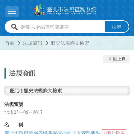
跳到主要內容
展開選單
全站查詢關鍵字欄位
搜尋
:::
:::
首頁
法規資訊
歷史法規條文檢索
keyboard_arrow_left
回上頁
法規資訊
臺北市歷史法規條文檢索
法規類號
北市03－06－2017
名 稱
臺北市政府所屬各機關學校捐款收支管理要點
非現行版本