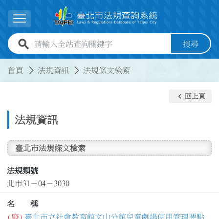
跳到主要內容
展開選單
全站查詢關鍵字欄位
搜尋
:::
:::
首頁
法規資訊
法規條文檢索
keyboard_arrow_left
回上頁
法規資訊
臺北市法規條文檢索
法規類號
北市31－04－3030
名 稱
(廢)
臺北市立社會教育館文山分館兒童劇場使用管理要點