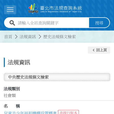
跳到主要內容
展開選單
全站查詢關鍵字欄位
搜尋
:::
:::
首頁
法規資訊
歷史法規條文檢索
keyboard_arrow_left
回上頁
法規資訊
中央歷史法規條文檢索
法規類別
社會類
名 稱
兒童及少年福利機構設置標準
非現行版本