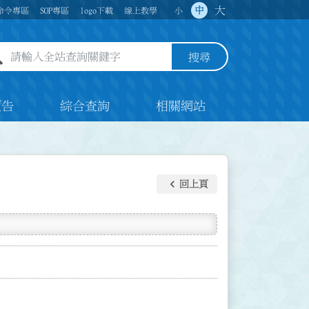
大
中
命令專區
SOP專區
logo下載
線上教學
小
全站查詢關鍵字欄位
搜尋
預告
綜合查詢
相關網站
keyboard_arrow_left
回上頁