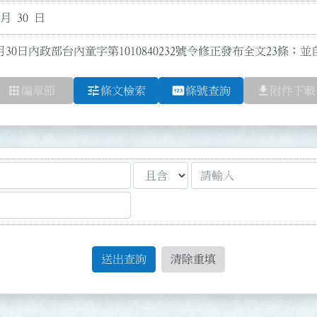
 月 30 日
月30日內政部台內童字第1010840232號令修正發布全文23條；
apps
tune
pin
file_download
編章節
條文檢索
條號查詢
附件下載
送出查詢
清除重填