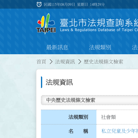
跳到主要內容
alarm
:::
民國115年08月09日 星期日
14時29分
最新訊息
法規類別
法
:::
:::
首頁
法規資訊
歷史法規條文檢索
法規資訊
中央歷史法規條文檢索
法規類別
社會類
私立兒童及少年
名 稱