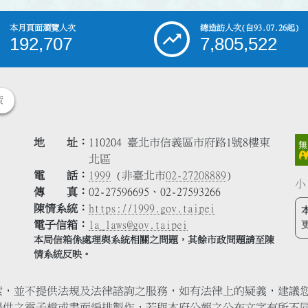
本月頁面瀏覽人次
總造訪人次
(自93.07.26起)
192,707
7,805,522
策
地 址
110204 臺北市信義區市府路1號8樓東
北區
電 話
1999
(非臺北市
02-27208889
)
小
傳 真
02-27596695、02-27593266
陳情系統
https://1999.gov.taipei
電子信箱
la_laws@gov.taipei
本局信箱係處理與系統相關之問題，其餘市政問題請至陳
情系統反映。
索，並不提供法規及法律諮詢之服務，如有法律上的疑義，建議
提供之電子檔或書面編排製作，若與本府公報之公布文字有所不