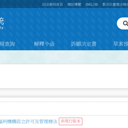
回法務局首頁
網站導覽
ENGLISH
都市計畫書法規
規查詢
解釋令函
訴願決定書
草案
福利機構設立許可及管理辦法
非現行版本