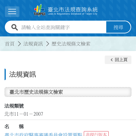
跳到主要內容
展開選單
全站查詢關鍵字欄位
搜尋
:::
:::
首頁
法規資訊
歷史法規條文檢索
keyboard_arrow_left
回上頁
法規資訊
臺北市歷史法規條文檢索
法規類號
北市11－01－2007
名 稱
臺北市政府醫事審議委員會設置要點
非現行版本