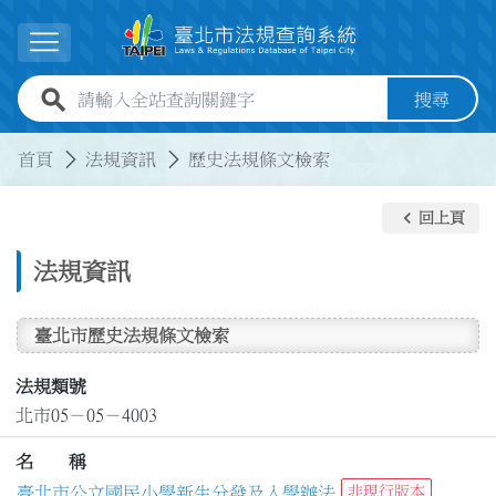
跳到主要內容
展開選單
全站查詢關鍵字欄位
搜尋
:::
:::
首頁
法規資訊
歷史法規條文檢索
keyboard_arrow_left
回上頁
法規資訊
臺北市歷史法規條文檢索
法規類號
北市05－05－4003
名 稱
臺北市公立國民小學新生分發及入學辦法
非現行版本