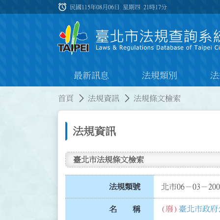
跳到主要內容
alarm
:::
民國115年08月06日 星期四
21時17分
最新訊息
法規類別
法
:::
:::
首頁
法規資訊
法規條文檢索
法規資訊
臺北市法規條文檢索
法規類號
北市06－03－200
(廢)
臺北市政府
名 稱