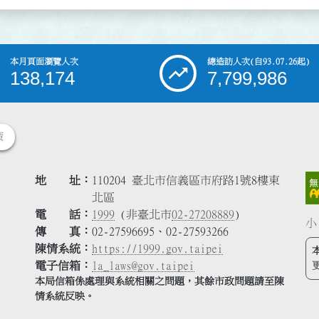
本月頁面瀏覽人次
總造訪人次
(自93.07.26起)
138,174
7,799,986
策
地 址
110204 臺北市信義區市府路1號8樓東
北區
電 話
1999
(非臺北市
02-27208889
)
小
傳 真
02-27596695、02-27593266
陳情系統
https://1999.gov.taipei
電子信箱
la_laws@gov.taipei
本局信箱係處理與系統相關之問題，其餘市政問題請至陳
情系統反映。