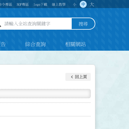
大
中
命令專區
SOP專區
logo下載
線上教學
小
全站查詢關鍵字欄位
搜尋
預告
綜合查詢
相關網站
keyboard_arrow_left
回上頁