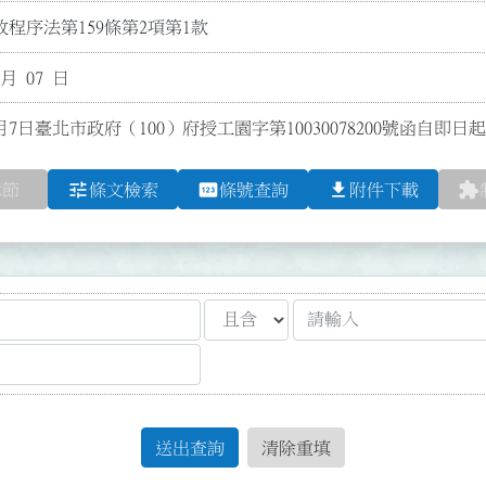
程序法第159條第2項第1款
 月 07 日
月7日臺北市政府（100）府授工園字第10030078200號函自即日
tune
pin
file_download
extension
章節
條文檢索
條號查詢
附件下載
送出查詢
清除重填