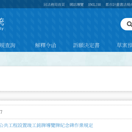
回法務局首頁
網站導覽
ENGLISH
都市計畫書法規
規查詢
解釋令函
訴願決定書
草案
7
公共工程設置竣工銘牌導覽牌紀念碑作業規定