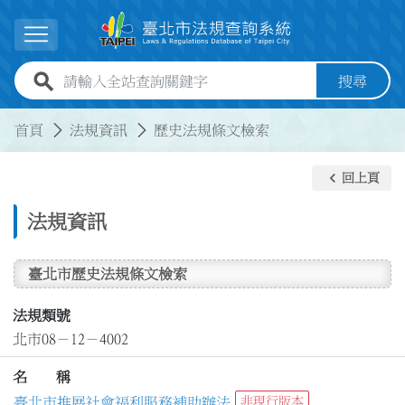
跳到主要內容
展開選單
全站查詢關鍵字欄位
搜尋
:::
:::
首頁
法規資訊
歷史法規條文檢索
keyboard_arrow_left
回上頁
法規資訊
臺北市歷史法規條文檢索
法規類號
北市08－12－4002
名 稱
臺北市推展社會福利服務補助辦法
非現行版本