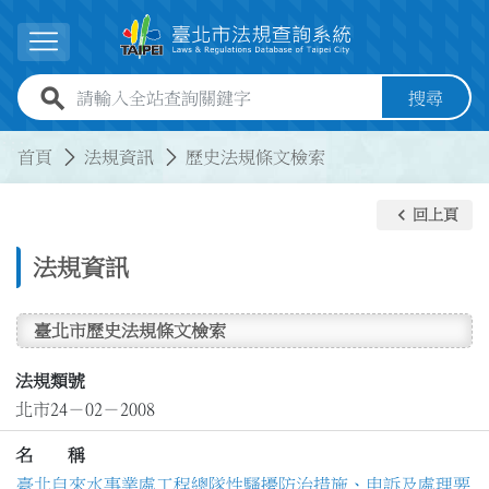
跳到主要內容
展開選單
全站查詢關鍵字欄位
搜尋
:::
:::
首頁
法規資訊
歷史法規條文檢索
keyboard_arrow_left
回上頁
法規資訊
臺北市歷史法規條文檢索
法規類號
北市24－02－2008
名 稱
臺北自來水事業處工程總隊性騷擾防治措施、申訴及處理要