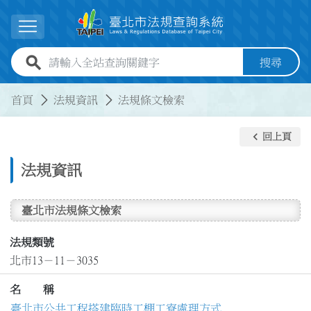
跳到主要內容
展開選單
全站查詢關鍵字欄位
搜尋
:::
:::
首頁
法規資訊
法規條文檢索
keyboard_arrow_left
回上頁
法規資訊
臺北市法規條文檢索
法規類號
北市13－11－3035
名 稱
臺北市公共工程搭建臨時工棚工寮處理方式