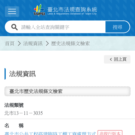
跳到主要內容
展開選單
全站查詢關鍵字欄位
搜尋
:::
:::
首頁
法規資訊
歷史法規條文檢索
keyboard_arrow_left
回上頁
法規資訊
臺北市歷史法規條文檢索
法規類號
北市13－11－3035
名 稱
臺北市公共工程搭建臨時工棚工寮處理方式
非現行版本