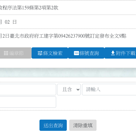
程序法第159條第2項第2款
月 02 日
月2日臺北市政府府工建字第09426237900號訂定發布全文9點
apps
tune
pin
file_download
編章節
條文檢索
條號查詢
附件下載
送出查詢
清除重填