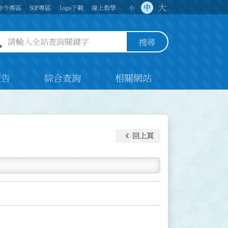
大
中
命令專區
SOP專區
logo下載
線上教學
小
全站查詢關鍵字欄位
搜尋
預告
綜合查詢
相關網站
keyboard_arrow_left
回上頁