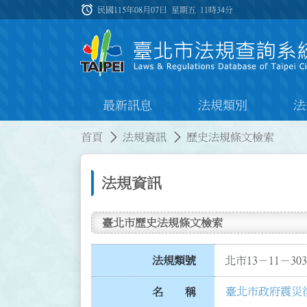
跳到主要內容
alarm
:::
民國115年08月07日 星期五
11時34分
最新訊息
法規類別
法
:::
:::
首頁
法規資訊
歷史法規條文檢索
法規資訊
臺北市歷史法規條文檢索
法規類號
北市13－11－303
臺北市政府震災
名 稱