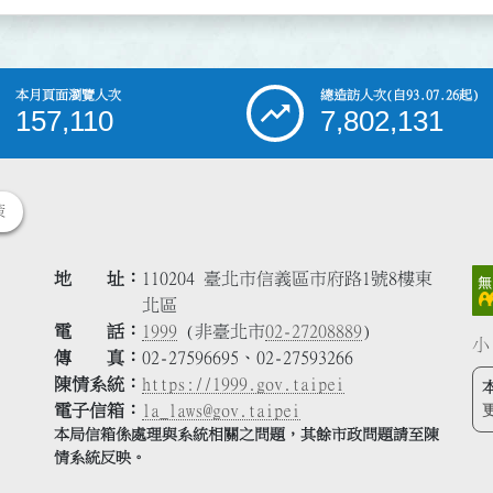
本月頁面瀏覽人次
總造訪人次
(自93.07.26起)
157,110
7,802,131
策
地 址
110204 臺北市信義區市府路1號8樓東
北區
電 話
1999
(非臺北市
02-27208889
)
小
傳 真
02-27596695、02-27593266
陳情系統
https://1999.gov.taipei
電子信箱
la_laws@gov.taipei
本局信箱係處理與系統相關之問題，其餘市政問題請至陳
情系統反映。