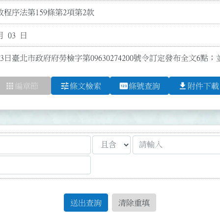
程序法第159條第2項第2款
月 03 日
3日臺北市政府府勞檢字第09630274200號令訂定發布全文6點；
apps
tune
pin
file_download
編章節
條文檢索
條號查詢
附件下載
送出查詢
清除重填