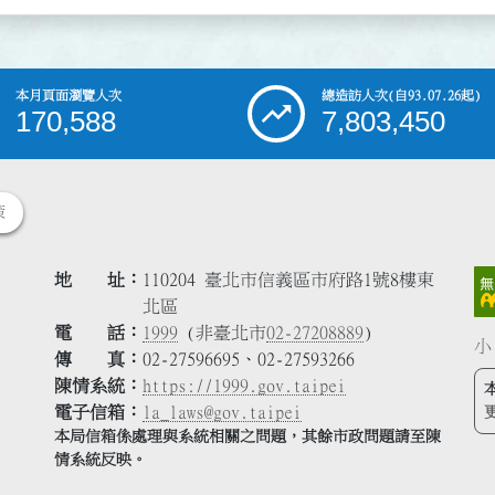
本月頁面瀏覽人次
總造訪人次
(自93.07.26起)
170,588
7,803,450
策
地 址
110204 臺北市信義區市府路1號8樓東
北區
電 話
1999
(非臺北市
02-27208889
)
小
傳 真
02-27596695、02-27593266
陳情系統
https://1999.gov.taipei
電子信箱
la_laws@gov.taipei
本局信箱係處理與系統相關之問題，其餘市政問題請至陳
情系統反映。