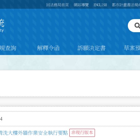
回法務局首頁
網站導覽
ENGLISH
都市計畫書法規
規查詢
解釋令函
訴願決定書
草案
4
清洗大樓外牆作業安全執行要點
非現行版本