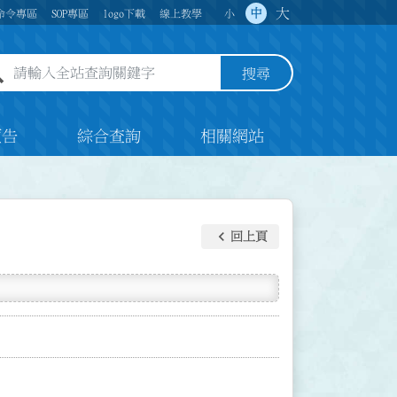
大
中
命令專區
SOP專區
logo下載
線上教學
小
全站查詢關鍵字欄位
搜尋
預告
綜合查詢
相關網站
keyboard_arrow_left
回上頁