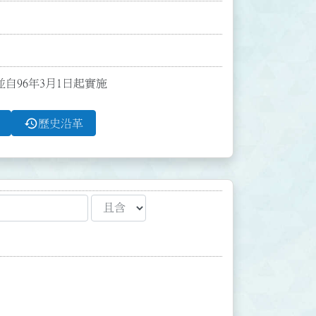
並自96年3月1日起實施
history
歷史沿革