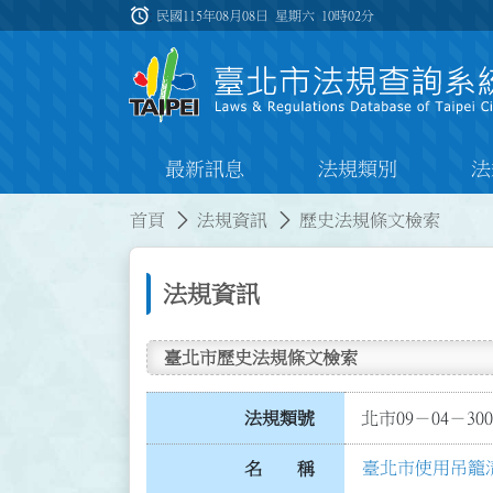
跳到主要內容
alarm
:::
民國115年08月08日 星期六
10時02分
最新訊息
法規類別
法
:::
:::
首頁
法規資訊
歷史法規條文檢索
法規資訊
臺北市歷史法規條文檢索
法規類號
北市09－04－300
臺北市使用吊籠
名 稱