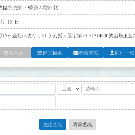
程序法第159條第2項第1款
 月 15 日
月15日臺北市政府（101）府授人管字第10131314600號函修正全
apps
tune
pin
file_download
編章節
條文檢索
條號查詢
附件下載
送出查詢
清除重填