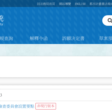
回法務局首頁
網站導覽
ENGLISH
都市計畫書法規
規查詢
解釋令函
訴願決定書
草案
3
檢查委員會設置要點
非現行版本