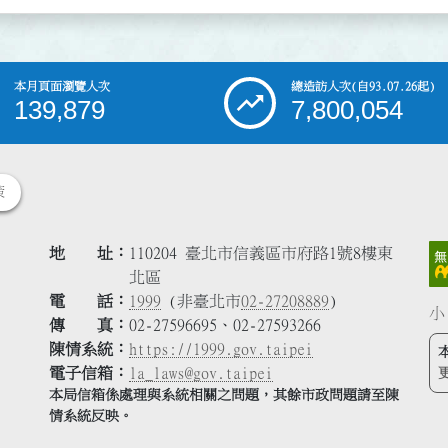
本月頁面瀏覽人次
總造訪人次
(自93.07.26起)
139,879
7,800,054
策
地 址
110204 臺北市信義區市府路1號8樓東
北區
電 話
1999
(非臺北市
02-27208889
)
小
傳 真
02-27596695、02-27593266
陳情系統
https://1999.gov.taipei
電子信箱
la_laws@gov.taipei
本局信箱係處理與系統相關之問題，其餘市政問題請至陳
情系統反映。