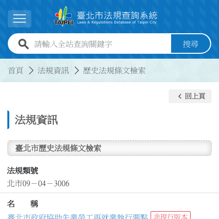
跳到主要內容
展開選單
全站查詢關鍵字欄位
搜尋
:::
:::
首頁
法規資訊
歷史法規條文檢索
keyboard_arrow_left
回上頁
法規資訊
臺北市歷史法規條文檢索
法規類號
北市09－04－3006
名 稱
臺北市政府協助失業勞工再就業執行要點
非現行版本