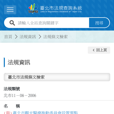
跳到主要內容
展開選單
全站查詢關鍵字欄位
搜尋
:::
:::
首頁
法規資訊
法規條文檢索
keyboard_arrow_left
回上頁
法規資訊
臺北市法規條文檢索
法規類號
北市11－08－2006
名 稱
(廢)
臺北市觀光醫療推動委員會設置要點