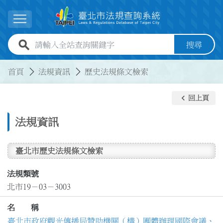
跳到主要內容
展開選單
全站查詢關鍵字欄位
搜尋
:::
:::
首頁
法規資訊
歷史法規條文檢索
keyboard_arrow_left
回上頁
法規資訊
臺北市歷史法規條文檢索
法規類號
北市19－03－3003
名 稱
臺北市政府觀光傳播局贊助機關（構）團體辦理國際會議、