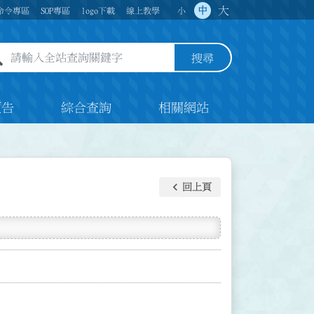
大
中
命令專區
SOP專區
logo下載
線上教學
小
全站查詢關鍵字欄位
搜尋
預告
綜合查詢
相關網站
keyboard_arrow_left
回上頁