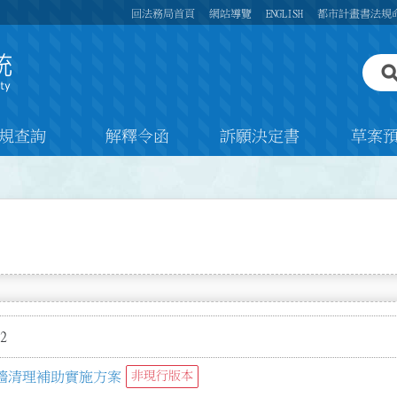
回法務局首頁
網站導覽
ENGLISH
都市計畫書法規
規查詢
解釋令函
訴願決定書
草案
2
牆清理補助實施方案
非現行版本