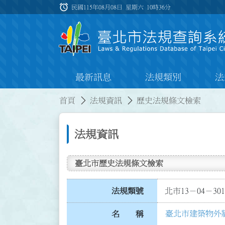
跳到主要內容
alarm
:::
民國115年08月08日 星期六
10時36分
最新訊息
法規類別
法
:::
:::
首頁
法規資訊
歷史法規條文檢索
法規資訊
臺北市歷史法規條文檢索
法規類號
北市13－04－301
臺北市建築物外
名 稱