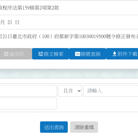
程序法第159條第2項第2款
 月 21 日
月21日臺北市政府（100）府都新字第10030019500號令修正發
apps
tune
pin
file_download
編章節
條文檢索
條號查詢
附件下載
送出查詢
清除重填