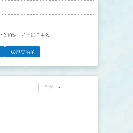
布全文10點；並自即日生效
history
歷史沿革