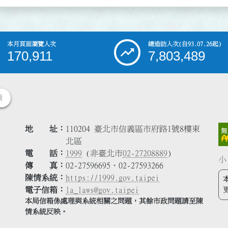
本月頁面瀏覽人次
總造訪人次
(自93.07.26起)
170,911
7,803,489
策
地 址
110204 臺北市信義區市府路1號8樓東
北區
電 話
1999
(非臺北市
02-27208889
)
小
傳 真
02-27596695、02-27593266
陳情系統
https://1999.gov.taipei
電子信箱
la_laws@gov.taipei
本局信箱係處理與系統相關之問題，其餘市政問題請至陳
情系統反映。