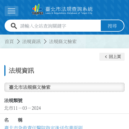
跳到主要內容
展開選單
全站查詢關鍵字欄位
搜尋
:::
:::
首頁
法規資訊
法規條文檢索
keyboard_arrow_left
回上頁
法規資訊
臺北市法規條文檢索
法規類號
北市11－03－2024
名 稱
臺北市急救責任醫院指定後送作業原則