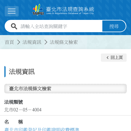
跳到主要內容
展開選單
全站查詢關鍵字欄位
搜尋
:::
:::
首頁
法規資訊
法規條文檢索
keyboard_arrow_left
回上頁
法規資訊
臺北市法規條文檢索
法規類號
北市02－05－4004
名 稱
臺北市印鑑登記及印鑑證明收費標準