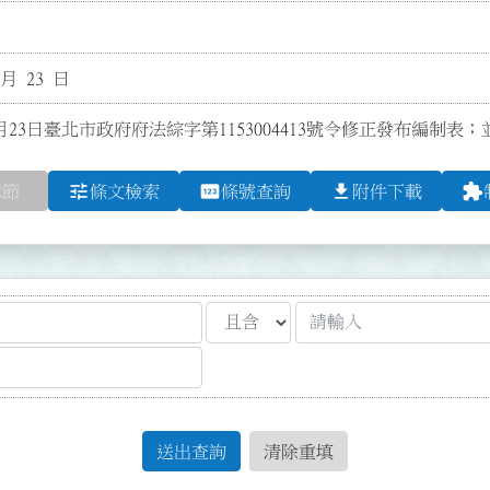
 月 23 日
月23日臺北市政府府法綜字第1153004413號令修正發布編制表；
tune
pin
file_download
extension
章節
條文檢索
條號查詢
附件下載
送出查詢
清除重填