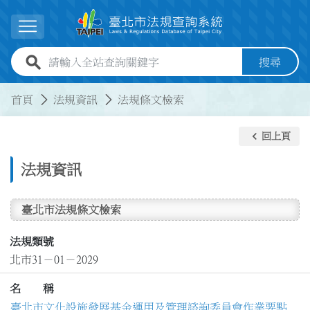
跳到主要內容
展開選單
全站查詢關鍵字欄位
搜尋
:::
:::
首頁
法規資訊
法規條文檢索
keyboard_arrow_left
回上頁
法規資訊
臺北市法規條文檢索
法規類號
北市31－01－2029
名 稱
臺北市文化設施發展基金運用及管理諮詢委員會作業要點