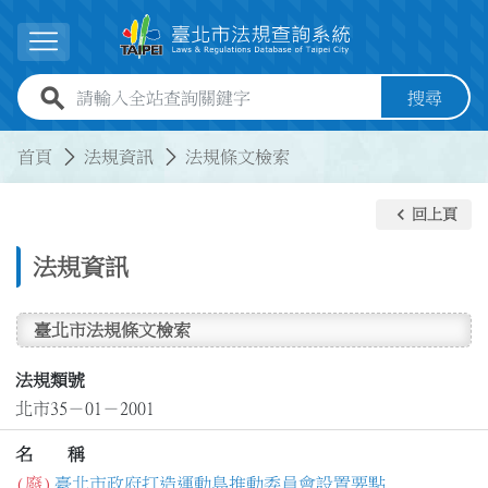
跳到主要內容
展開選單
全站查詢關鍵字欄位
搜尋
:::
:::
首頁
法規資訊
法規條文檢索
keyboard_arrow_left
回上頁
法規資訊
臺北市法規條文檢索
法規類號
北市35－01－2001
名 稱
(廢)
臺北市政府打造運動島推動委員會設置要點