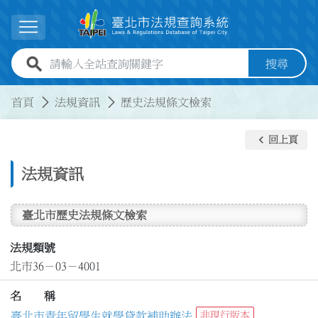
跳到主要內容
展開選單
全站查詢關鍵字欄位
搜尋
:::
:::
首頁
法規資訊
歷史法規條文檢索
keyboard_arrow_left
回上頁
法規資訊
臺北市歷史法規條文檢索
法規類號
北市36－03－4001
名 稱
臺北市青年留學生就學貸款補助辦法
非現行版本