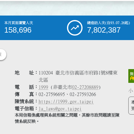
本月頁面瀏覽人次
總造訪人次
(自93.07.26起)
158,696
7,802,387
策
地 址
110204 臺北市信義區市府路1號8樓東
北區
電 話
1999
(非臺北市
02-27208889
)
小
傳 真
02-27596695、02-27593266
陳情系統
https://1999.gov.taipei
電子信箱
la_laws@gov.taipei
本局信箱係處理與系統相關之問題，其餘市政問題請至陳
情系統反映。