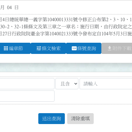
 月 04 日
4日總統華總一義字第10400013331號令修正公布第2、3、10、12
-1、30-2、32-1條條文及第三章之一章名；施行日期，由行政院定之

月27日行政院院臺金字第1040021333號令發布定自104年5月3日
apps
tune
pin
file_download
編章節
條文檢索
條號查詢
附件下載
送出查詢
清除重填