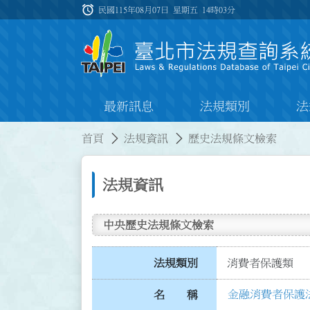
跳到主要內容
alarm
:::
民國115年08月07日 星期五
14時03分
最新訊息
法規類別
法
:::
:::
首頁
法規資訊
歷史法規條文檢索
法規資訊
中央歷史法規條文檢索
法規類別
消費者保護類
金融消費者保護
名 稱