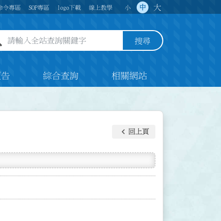
大
中
命令專區
SOP專區
logo下載
線上教學
小
全站查詢關鍵字欄位
搜尋
預告
綜合查詢
相關網站
keyboard_arrow_left
回上頁