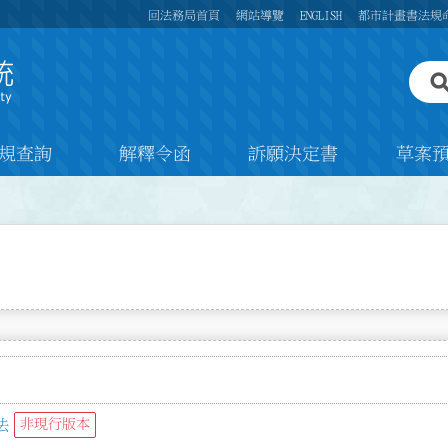
回法務局首頁
網站導覽
ENGLISH
都市計畫書法規
規查詢
解釋令函
訴願決定書
草案
法
非現行版本