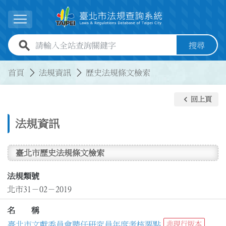
跳到主要內容
展開選單
全站查詢關鍵字欄位
搜尋
:::
:::
首頁
法規資訊
歷史法規條文檢索
keyboard_arrow_left
回上頁
法規資訊
臺北市歷史法規條文檢索
法規類號
北市31－02－2019
名 稱
臺北市文獻委員會聘任研究員年度考核要點
非現行版本