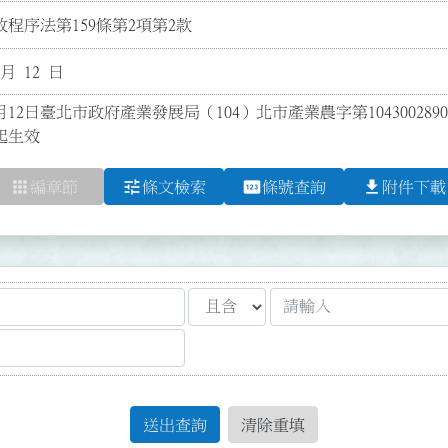
程序法第159條第2項第2款
 月 12 日
月12日臺北市政府產業發展局（104）北市產業農字第10430028
日起生效
apps
tune
pin
file_download
編章節
條文檢索
條號查詢
附件下載
送出查詢
清除重填