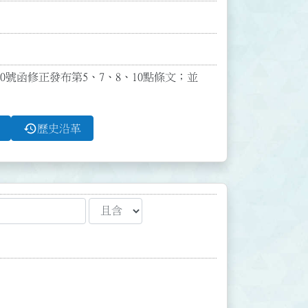
900號函修正發布第5、7、8、10點條文；並
history
歷史沿革