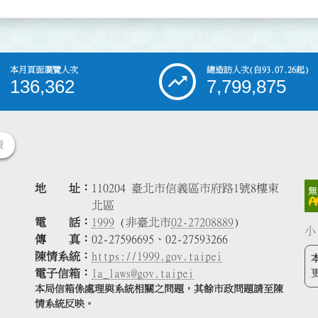
本月頁面瀏覽人次
總造訪人次
(自93.07.26起)
136,362
7,799,875
策
地 址
110204 臺北市信義區市府路1號8樓東
北區
電 話
1999
(非臺北市
02-27208889
)
小
傳 真
02-27596695、02-27593266
陳情系統
https://1999.gov.taipei
電子信箱
la_laws@gov.taipei
本局信箱係處理與系統相關之問題，其餘市政問題請至陳
情系統反映。