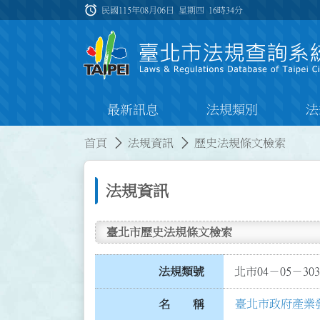
跳到主要內容
alarm
:::
民國115年08月06日 星期四
16時34分
最新訊息
法規類別
法
:::
:::
首頁
法規資訊
歷史法規條文檢索
法規資訊
臺北市歷史法規條文檢索
法規類號
北市04－05－303
臺北市政府產業
名 稱