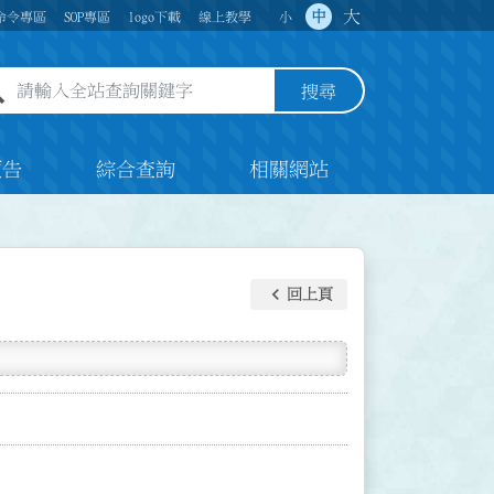
大
中
命令專區
SOP專區
logo下載
線上教學
小
全站查詢關鍵字欄位
搜尋
預告
綜合查詢
相關網站
keyboard_arrow_left
回上頁