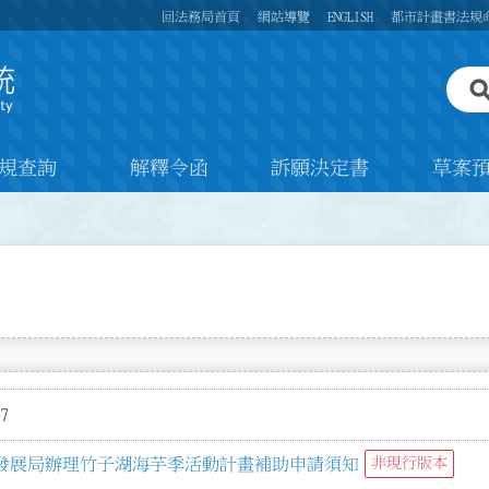
回法務局首頁
網站導覽
ENGLISH
都市計畫書法規
規查詢
解釋令函
訴願決定書
草案
7
發展局辦理竹子湖海芋季活動計畫補助申請須知
非現行版本