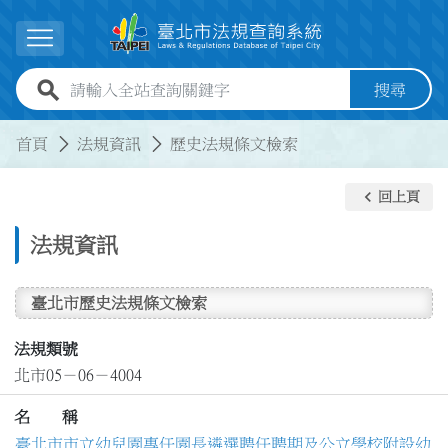
跳到主要內容
展開選單
全站查詢關鍵字欄位
搜尋
:::
:::
首頁
法規資訊
歷史法規條文檢索
keyboard_arrow_left
回上頁
法規資訊
臺北市歷史法規條文檢索
法規類號
北市05－06－4004
名 稱
臺北市市立幼兒園專任園長遴選聘任聘期及公立學校附設幼