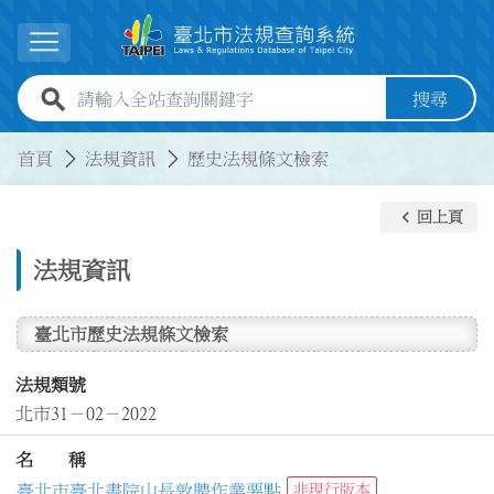
跳到主要內容
展開選單
全站查詢關鍵字欄位
搜尋
:::
:::
首頁
法規資訊
歷史法規條文檢索
keyboard_arrow_left
回上頁
法規資訊
臺北市歷史法規條文檢索
法規類號
北市31－02－2022
名 稱
臺北市臺北書院山長敦聘作業要點
非現行版本