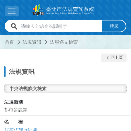
跳到主要內容
展開選單
全站查詢關鍵字欄位
搜尋
:::
:::
首頁
法規資訊
法規條文檢索
keyboard_arrow_left
回上頁
法規資訊
中央法規條文檢索
法規類別
都市發展類
名 稱
住宅法施行細則