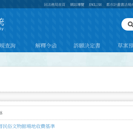
回法務局首頁
網站導覽
ENGLISH
都市計畫書法規
規查詢
解釋令函
訴願決定書
草案
8
厝民俗文物館場地收費基準