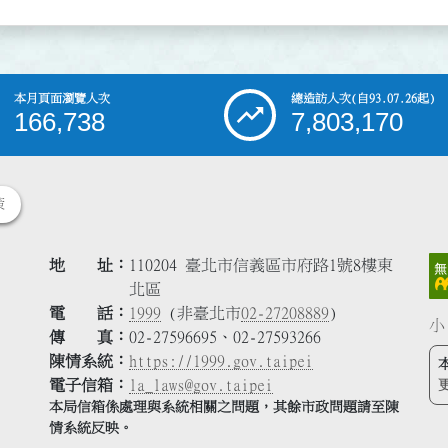
本月頁面瀏覽人次
總造訪人次
(自93.07.26起)
166,738
7,803,170
策
地 址
110204 臺北市信義區市府路1號8樓東
北區
電 話
1999
(非臺北市
02-27208889
)
小
傳 真
02-27596695、02-27593266
陳情系統
https://1999.gov.taipei
電子信箱
la_laws@gov.taipei
本局信箱係處理與系統相關之問題，其餘市政問題請至陳
情系統反映。