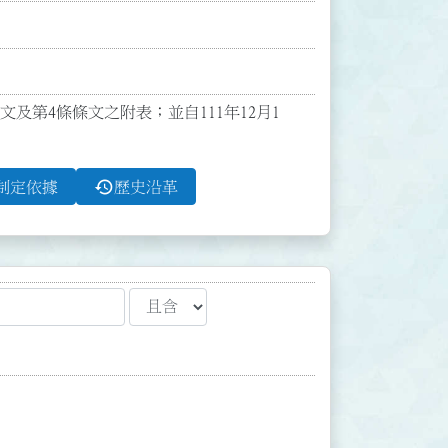
條文及第4條條文之附表；並自111年12月1
history
制定依據
歷史沿革