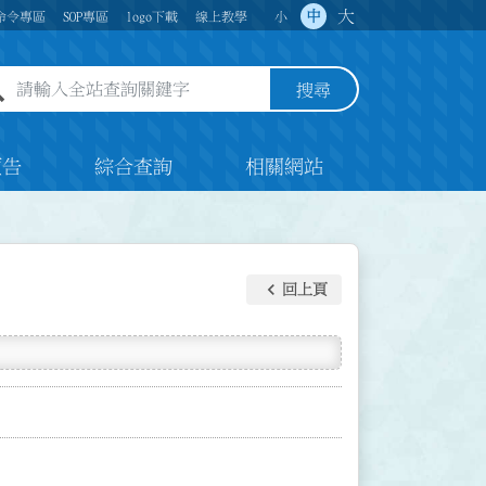
大
中
命令專區
SOP專區
logo下載
線上教學
小
全站查詢關鍵字欄位
搜尋
預告
綜合查詢
相關網站
keyboard_arrow_left
回上頁