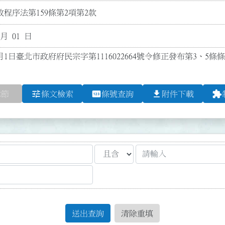
程序法第159條第2項第2款
 月 01 日
月1日臺北市政府府民宗字第1116022664號令修正發布第3、5條
tune
pin
file_download
extension
章節
條文檢索
條號查詢
附件下載
送出查詢
清除重填