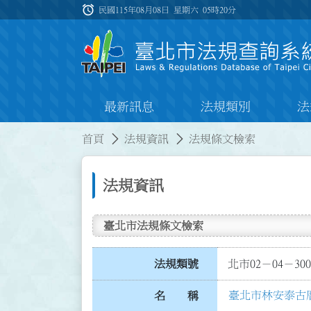
跳到主要內容
alarm
:::
民國115年08月08日 星期六
05時20分
最新訊息
法規類別
法
:::
:::
首頁
法規資訊
法規條文檢索
法規資訊
臺北市法規條文檢索
法規類號
北市02－04－300
臺北市林安泰古
名 稱