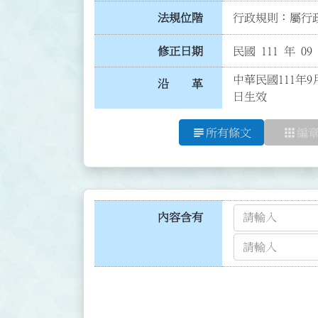
法規位階
行政規則：屬行政
修正日期
民國 111 年 09
中華民國111年9
沿 革
日生效
subject
apps
所有條文
編
內容含有