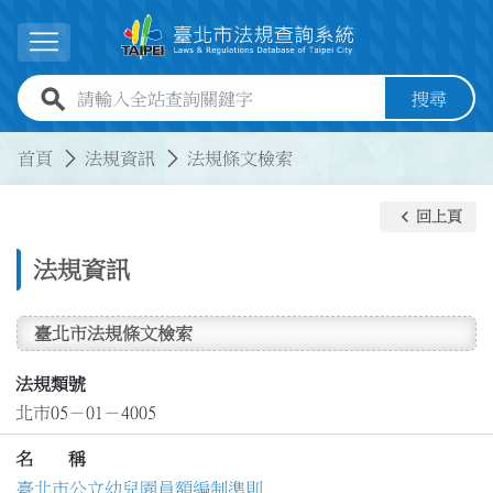
跳到主要內容
展開選單
全站查詢關鍵字欄位
搜尋
:::
:::
首頁
法規資訊
法規條文檢索
keyboard_arrow_left
回上頁
法規資訊
臺北市法規條文檢索
法規類號
北市05－01－4005
名 稱
臺北市公立幼兒園員額編制準則